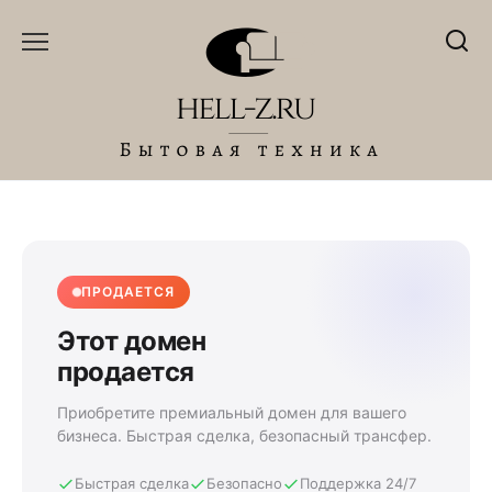
Перейти
к
содержанию
ПРОДАЕТСЯ
Этот домен
продается
Приобретите премиальный домен для вашего
бизнеса. Быстрая сделка, безопасный трансфер.
Быстрая сделка
Безопасно
Поддержка 24/7