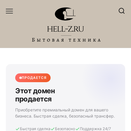
Перейти
к
содержанию
ПРОДАЕТСЯ
Этот домен
продается
Приобретите премиальный домен для вашего
бизнеса. Быстрая сделка, безопасный трансфер.
Быстрая сделка
Безопасно
Поддержка 24/7