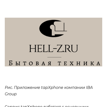
Рис. Приложение tapXphone компании IBA
Group
Сервис tapXphone работает с основными