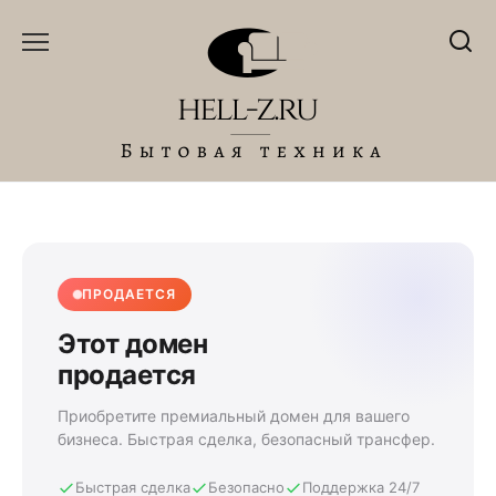
Перейти
к
содержанию
ПРОДАЕТСЯ
Этот домен
продается
Приобретите премиальный домен для вашего
бизнеса. Быстрая сделка, безопасный трансфер.
Быстрая сделка
Безопасно
Поддержка 24/7