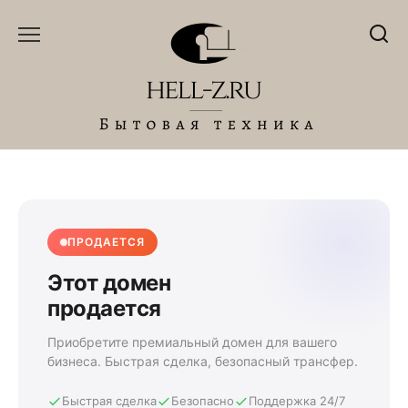
Перейти
к
содержанию
ПРОДАЕТСЯ
Этот домен
продается
Приобретите премиальный домен для вашего
бизнеса. Быстрая сделка, безопасный трансфер.
Быстрая сделка
Безопасно
Поддержка 24/7