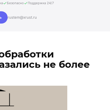
ка
Безопасно
Поддержка 24/7
ь
rustem@xrust.ru
обработки
азались не более