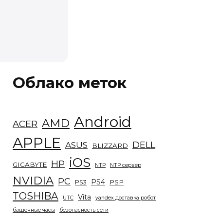
Облако меток
Android
AMD
ACER
APPLE
DELL
ASUS
BLIZZARD
iOS
HP
GIGABYTE
NTP
NTP сервер
NVIDIA
PC
PS4
PSP
PS3
TOSHIBA
Vita
UTC
yandex доставка робот
башенные часы
безопасность сети