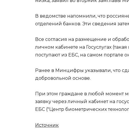
низка, заявил во вторник замглавы 
В ведомстве напомнили, что россияне
отделений банков. Эти сведения зате
Все согласия на размещение и обраб
личном кабинете на Госуслугах (такая
поступают из ЕБС, на самом портале о
Ранее в Минцифры указывали, что сд
добровольной основе.
При этом граждане в любой момент мо
заявку через личный кабинет на госус
ЕБС ("Центр биометрических технолог
Источник