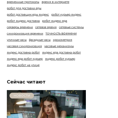
временные протоколы
время в интернете
робот для доставки еды
робот доставщик еды яндекс
робот курьер яндекс
робот яндекс доставка
робот яндекс еда
серверы времени
сетевое время
сетевые системы
точность времени
синхронизация времени
уличные часы
фасадные часы
хронометрия
часовая синхронизация
часовые механизмы
яндекс доставка робот
яндекс еда доставка робот
яндекс еда робот курьер
яндекс робот курьер
яндекс робот на улице
Сейчас читают
НОВОСТИ