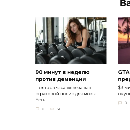
В
90 минут в неделю
GTA
против деменции
пре
Полтора часа железа как
$3 ми
страховой полис для мозга
окуп
Есть
0
0
31