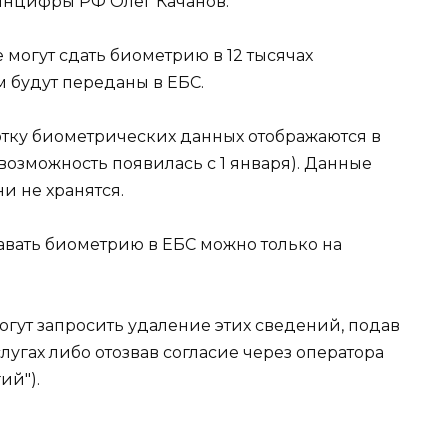
Минцифры РФ Олег Качанов.
 могут сдать биометрию в 12 тысячах
м будут переданы в ЕБС.
отку биометрических данных отображаются в
 возможность появилась с 1 января). Данные
ни не хранятся.
авать биометрию в ЕБС можно только на
гут запросить удаление этих сведений, подав
лугах либо отозвав согласие через оператора
ий").