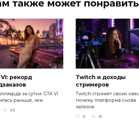
ам также может понравить
 VI: рекорд
Twitch и доходы
дзаказов
стримеров
ллиарда за сутки: GTA VI
Twitch стрижёт своих овец
илась раньше, чем
почему платформа снова
залезла
40
0
51