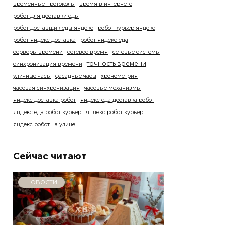
временные протоколы
время в интернете
робот для доставки еды
робот доставщик еды яндекс
робот курьер яндекс
робот яндекс доставка
робот яндекс еда
серверы времени
сетевое время
сетевые системы
точность времени
синхронизация времени
уличные часы
фасадные часы
хронометрия
часовая синхронизация
часовые механизмы
яндекс доставка робот
яндекс еда доставка робот
яндекс еда робот курьер
яндекс робот курьер
яндекс робот на улице
Сейчас читают
НОВОСТИ