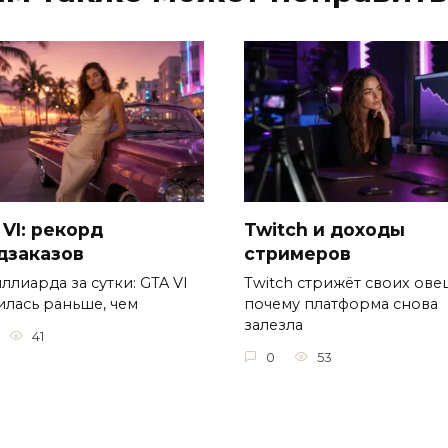
 VI: рекорд
Twitch и доходы
дзаказов
стримеров
ллиарда за сутки: GTA VI
Twitch стрижёт своих овец
илась раньше, чем
почему платформа снова
залезла
41
0
53