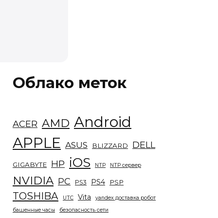
Облако меток
Android
AMD
ACER
APPLE
DELL
ASUS
BLIZZARD
iOS
HP
GIGABYTE
NTP
NTP сервер
NVIDIA
PC
PS4
PSP
PS3
TOSHIBA
Vita
UTC
yandex доставка робот
башенные часы
безопасность сети