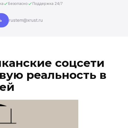
ка
Безопасно
Поддержка 24/7
ь
rustem@xrust.ru
канские соцсети
вую реальность в
ией