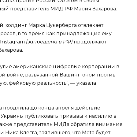
США против России. Об этом в своем
ный представитель МИД РФ Мария Захарова.
, холдинг Марка Цукерберга отвлекает
просов, в то время как принадлежащие ему
 Instagram
(запрещена в РФ)
продолжают
Захарова.
другие американские цифровые корпорации в
ой войне, развязанной Вашингтоном против
ую, фейковую реальность", — указала
ta продлила до конца апреля действие
Украины публиковать призывы к насилию в
Также представитель МИДа обратила внимание
 Ника Клегга, заявившего, что Meta будет