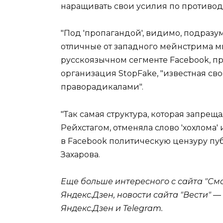
наращивать свои усилия по противо
"Под 'пропагандой', видимо, подраз
отличные от западного мейнстрима мн
русскоязычном сегменте Facebook, п
организация StopFake, "известная св
праворадикалами".
"Так самая структура, которая запр
Рейхстагом, отменяла слово 'хохлома' 
в Facebook политическую цензуру пуб
Захарова.
Еще больше интересного с сайта "См
Яндекс.Дзен, новости сайта "Вести" 
Яндекс.Дзен и Telegram.