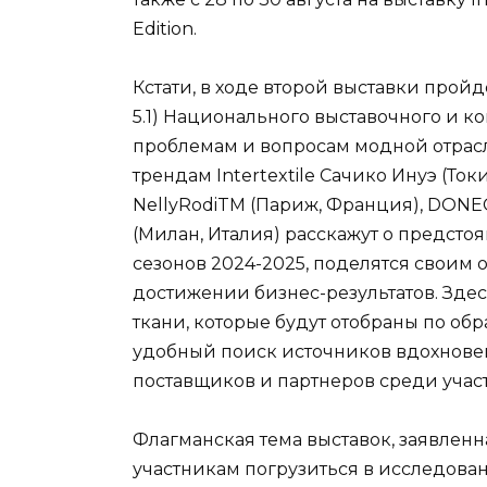
Edition.
Кстати, в ходе второй выставки прой
5.1) Национального выставочного и к
проблемам и вопросам модной отрасли
трендам Intertextile Сачико Инуэ (Ток
NellyRodiTM (Париж, Франция), DONE
(Милан, Италия) расскажут о предсто
сезонов 2024-2025, поделятся свои
достижении бизнес-результатов. Зде
ткани, которые будут отобраны по об
удобный поиск источников вдохновен
поставщиков и партнеров среди учас
Флагманская тема выставок, заявлен
участникам погрузиться в исследован