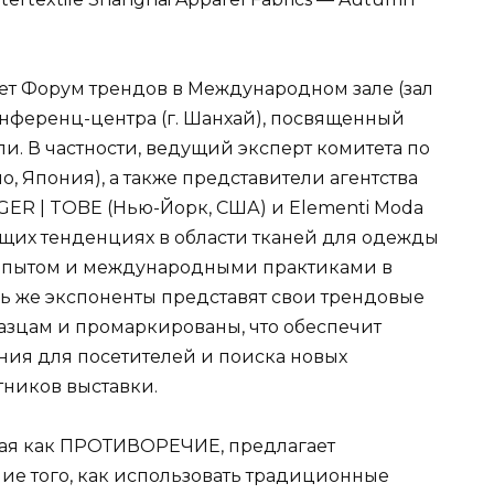
дет Форум трендов в Международном зале (зал
онференц-центра (г. Шанхай), посвященный
. В частности, ведущий эксперт комитета по
ио, Япония), а также представители агентства
GER | TOBE (Нью-Йорк, США) и Elementi Moda
ящих тенденциях в области тканей для одежды
м опытом и международными практиками в
сь же экспоненты представят свои трендовые
разцам и промаркированы, что обеспечит
ия для посетителей и поиска новых
тников выставки.
ная как ПРОТИВОРЕЧИЕ, предлагает
ие того, как использовать традиционные