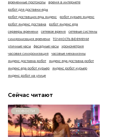
временные протоколы
время в интернете
робот для доставки еды
робот доставщик еды яндекс
робот курьер яндекс
робот яндекс доставка
робот яндекс еда
серверы времени
сетевое время
сетевые системы
точность времени
синхронизация времени
уличные часы
фасадные часы
хронометрия
часовая синхронизация
часовые механизмы
яндекс доставка робот
яндекс еда доставка робот
яндекс еда робот курьер
яндекс робот курьер
яндекс робот на улице
Сейчас читают
НОВОСТИ