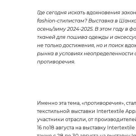
Где сегодня искать вдохновения зак
fashion-стилистам? Выставка в Шанхае
осень/зиму 2024-2025. В этом году в
тканей для пошива одежды и аксессуаро
не только достижения, но и поиск вдо
рынка в условиях неопределенности 
противоречия.
Именно эта тема, «
противоречия
», ст
текстильной выставки Intertextile App
участники отрасли, от производителе
16 по18 августа на выставку Intertextil
также с 28 по 30 августа на выставку I