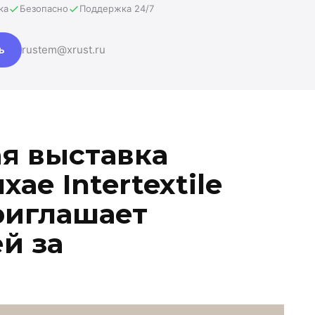
ка
Безопасно
Поддержка 24/7
ь
rustem@xrust.ru
я выставка
ае Intertextile
приглашает
й за