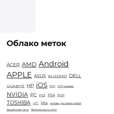
Облако меток
Android
AMD
ACER
APPLE
DELL
ASUS
BLIZZARD
iOS
HP
GIGABYTE
NTP
NTP сервер
NVIDIA
PC
PS4
PSP
PS3
TOSHIBA
Vita
UTC
yandex доставка робот
башенные часы
безопасность сети