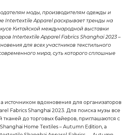
онодателям моды, производителям одежды и
 Intertextile Apparel раскрывает тренды на
 фокусе Китайской международной выставки
в Intertextile Apparel Fabrics Shanghai 2023 –
хновения для всех участников текстильного
современного мира, суть которого сплошные
ала источником вдохновения для организаторов
arel Fabrics Shanghai 2023. Для поиска музы все
й тканей до торговых байеров, приглашаются с
e Shanghai Home Textiles – Autumn Edition, а
ntertextile Shanghai Apparel Fabrics — Autumn