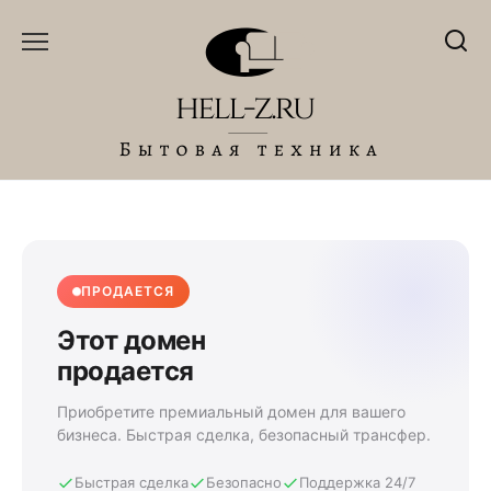
Перейти
к
содержанию
ПРОДАЕТСЯ
Этот домен
продается
Приобретите премиальный домен для вашего
бизнеса. Быстрая сделка, безопасный трансфер.
Быстрая сделка
Безопасно
Поддержка 24/7