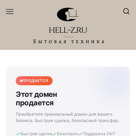
Перейти
к
содержанию
ПРОДАЕТСЯ
Этот домен
продается
Приобретите премиальный домен для вашего
бизнеса. Быстрая сделка, безопасный трансфер.
Быстрая сделка
Безопасно
Поддержка 24/7