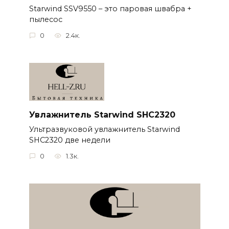
Starwind SSV9550 – это паровая швабра +
пылесос
0
2.4к.
Увлажнитель Starwind SHC2320
Ультразвуковой увлажнитель Starwind
SHC2320 две недели
0
1.3к.