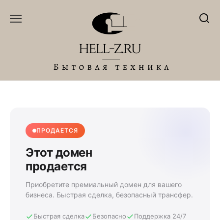
Перейти
к
содержанию
ПРОДАЕТСЯ
Этот домен
продается
Приобретите премиальный домен для вашего
бизнеса. Быстрая сделка, безопасный трансфер.
Быстрая сделка
Безопасно
Поддержка 24/7