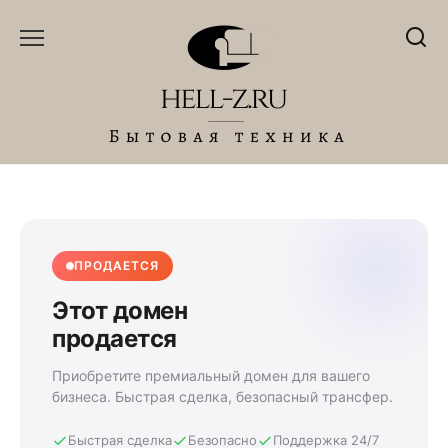
Перейти
к
содержанию
ПРОДАЕТСЯ
Этот домен
продается
Приобретите премиальный домен для вашего
бизнеса. Быстрая сделка, безопасный трансфер.
Быстрая сделка
Безопасно
Поддержка 24/7