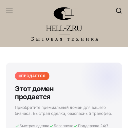
Перейти
к
содержанию
ПРОДАЕТСЯ
Этот домен
продается
Приобретите премиальный домен для вашего
бизнеса. Быстрая сделка, безопасный трансфер.
Быстрая сделка
Безопасно
Поддержка 24/7