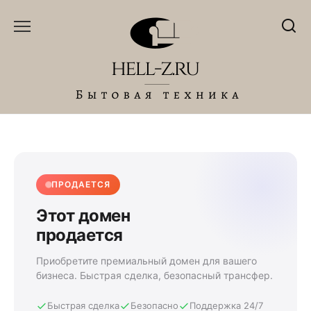
Перейти
к
содержанию
ПРОДАЕТСЯ
Этот домен
продается
Приобретите премиальный домен для вашего
бизнеса. Быстрая сделка, безопасный трансфер.
Быстрая сделка
Безопасно
Поддержка 24/7