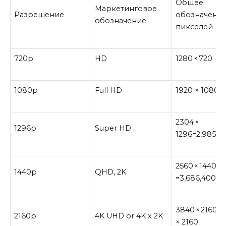
Общее
Маркетинговое
Разрешение
обозначени
обозначение
пикселей
720p
HD
1280 × 720
1080p
Full HD
1920 × 1080
2304 ×
1296p
Super HD
1296=2,985,9
2560 × 1440
1440p
QHD, 2K
=3,686,400
3840 × 2160 /
2160p
4K UHD or 4K x 2K
× 2160