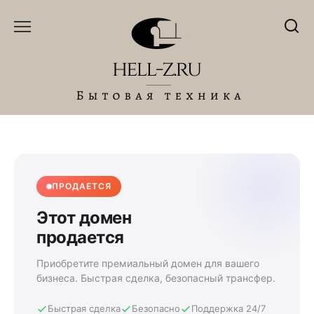
Перейти
к
содержанию
ПРОДАЕТСЯ
Этот домен
продается
Приобретите премиальный домен для вашего
бизнеса. Быстрая сделка, безопасный трансфер.
Быстрая сделка
Безопасно
Поддержка 24/7