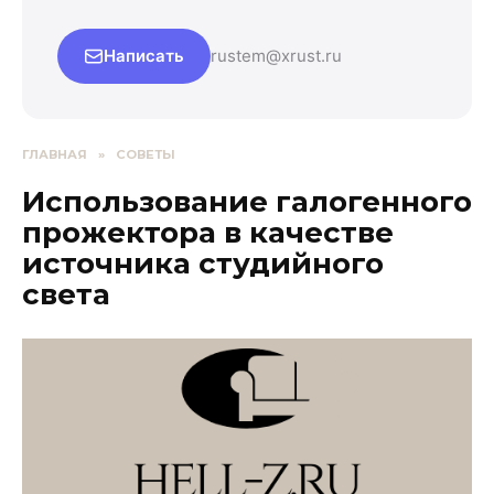
Написать
rustem@xrust.ru
ГЛАВНАЯ
»
СОВЕТЫ
Использование галогенного
прожектора в качестве
источника студийного
света