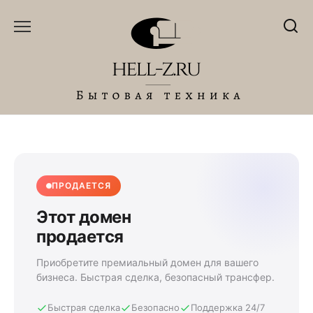
Перейти
к
содержанию
ПРОДАЕТСЯ
Этот домен
продается
Приобретите премиальный домен для вашего
бизнеса. Быстрая сделка, безопасный трансфер.
Быстрая сделка
Безопасно
Поддержка 24/7