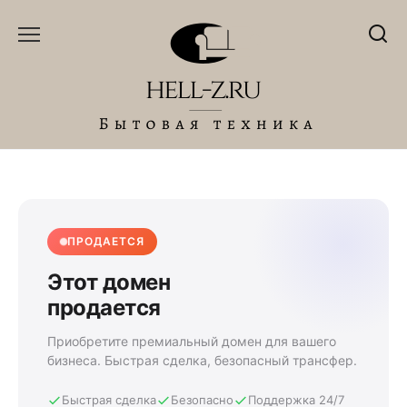
Перейти
к
содержанию
ПРОДАЕТСЯ
Этот домен
продается
Приобретите премиальный домен для вашего
бизнеса. Быстрая сделка, безопасный трансфер.
Быстрая сделка
Безопасно
Поддержка 24/7