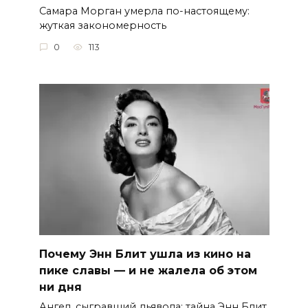
Самара Морган умерла по-настоящему:
жуткая закономерность
0
113
Почему Энн Блит ушла из кино на
пике славы — и не жалела об этом
ни дня
Ангел, сыгравший дьявола: тайна Энн Блит,