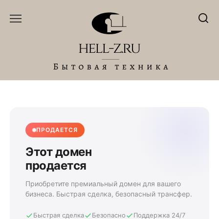
Перейти
к
содержанию
ПРОДАЕТСЯ
Этот домен
продается
Приобретите премиальный домен для вашего
бизнеса. Быстрая сделка, безопасный трансфер.
Быстрая сделка
Безопасно
Поддержка 24/7