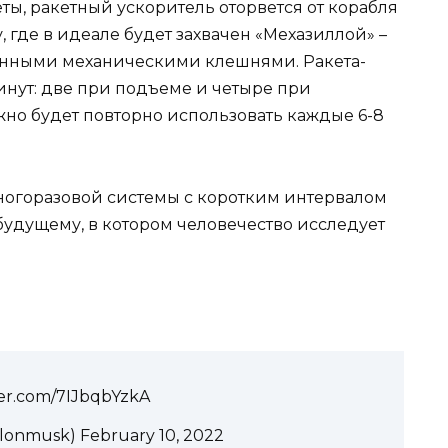
ы, ракетный ускоритель оторвется от корабля
, где в идеале будет захвачен «Мехазиллой» –
анными механическими клешнями. Ракета-
инут: две при подъеме и четыре при
но будет повторно использовать каждые 6-8
ногоразовой системы с коротким интервалом
будущему, в котором человечество исследует
ter.com/7IJbqbYzkA
lonmusk) February 10, 2022