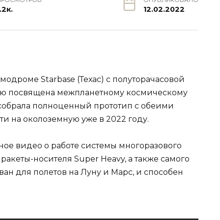
ПРОСМОТРОВ
ОПУБЛИКОВАНО
.2к.
12.02.2022
модроме Starbase (Техас) с полуторачасовой
тью посвящена межпланетному космическому
X собрала полноценный прототип с обеими
и на околоземную уже в 2022 году.
ное видео о работе системы многоразового
 ракеты-носителя Super Heavy, а также самого
ван для полетов на Луну и Марс, и способен