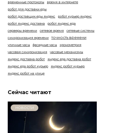
временные протоколы
время в интернете
робот для доставки еды
робот доставщик еды яндекс
робот курьер яндекс
робот яндекс доставка
робот яндекс еда
серверы времени
сетевое время
сетевые системы
точность времени
синхронизация времени
уличные часы
фасадные часы
хронометрия
часовая синхронизация
часовые механизмы
яндекс доставка робот
яндекс еда доставка робот
яндекс еда робот курьер
яндекс робот курьер
яндекс робот на улице
Сейчас читают
НОВОСТИ