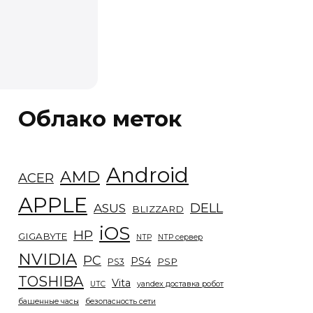
Облако меток
Android
AMD
ACER
APPLE
DELL
ASUS
BLIZZARD
iOS
HP
GIGABYTE
NTP
NTP сервер
NVIDIA
PC
PS4
PSP
PS3
TOSHIBA
Vita
UTC
yandex доставка робот
башенные часы
безопасность сети