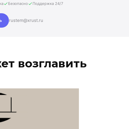
ка
Безопасно
Поддержка 24/7
ь
rustem@xrust.ru
ет возглавить