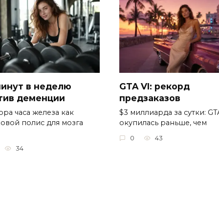
минут в неделю
GTA VI: рекорд
тив деменции
предзаказов
ора часа железа как
$3 миллиарда за сутки: GT
ховой полис для мозга
окупилась раньше, чем
0
43
34