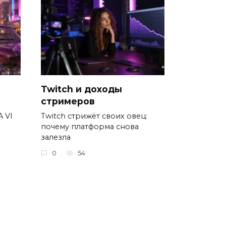
Twitch и доходы
стримеров
A VI
Twitch стрижёт своих овец:
почему платформа снова
залезла
0
54