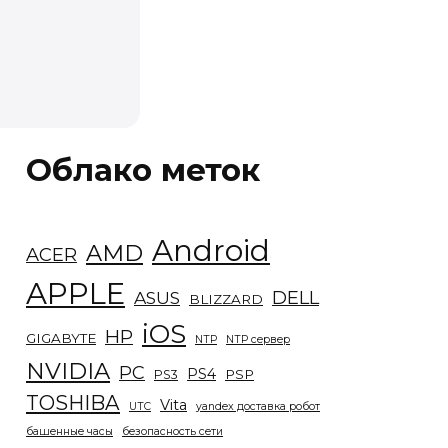
Облако меток
Android
AMD
ACER
APPLE
DELL
ASUS
BLIZZARD
iOS
HP
GIGABYTE
NTP
NTP сервер
NVIDIA
PC
PS4
PSP
PS3
TOSHIBA
Vita
UTC
yandex доставка робот
башенные часы
безопасность сети