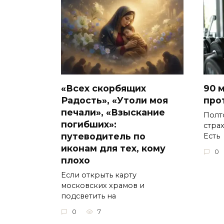
«Всех скорбящих
90 
Радость», «Утоли моя
про
печали», «Взыскание
Полт
погибших»:
стра
путеводитель по
Есть
иконам для тех, кому
0
плохо
Если открыть карту
московских храмов и
подсветить на
0
7