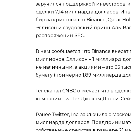
заручился поддержкой инвесторов, к
сделки 7,14 миллиарда долларов. Инв
биржа криптовалют Binance, Qatar Hol
Эллисон и саудовский принц Аль-Вали
распоряжении SEC.
В нем сообщается, что Binance внесет
миллионов, Эллисон – 1 миллиард до
не наличными, а акциями – это 35 тыс
бумагу (примерно 1,89 миллиарда дол
Телеканал CNBC отмечает, что в сделк
компании Twitter Джеком Дорси. Сей
Ранее Twitter, Inc. заключила с Маск
миллиарда долларов. Предпринимател
собственные средства в размере 21 м