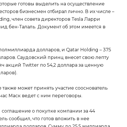
оторые готовы выделить на осуществление
есторов бизнесмен отбирал лично. В их числе –
ding, член совета директоров Tesla Ларри
д бен-Талаль. Документ об этом имеется в
 полмиллиарда долларов, и Qatar Holding – 375
лларов. Саудовский принц внесет свою лепту
яч акций Twitter по 54,2 доллара за ценную
ларов).
е также может принять участие сооснователь
час Маск ведет с ним переговоры.
ом соглашение о покупке компании за 44
ь сообщил, что готов вложить в нее
иллиарда долларов. Сумму до 25,5 миллиарда