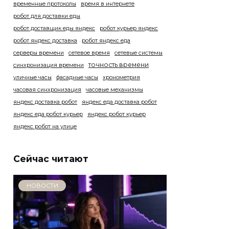
временные протоколы
время в интернете
робот для доставки еды
робот доставщик еды яндекс
робот курьер яндекс
робот яндекс доставка
робот яндекс еда
серверы времени
сетевое время
сетевые системы
точность времени
синхронизация времени
уличные часы
фасадные часы
хронометрия
часовая синхронизация
часовые механизмы
яндекс доставка робот
яндекс еда доставка робот
яндекс еда робот курьер
яндекс робот курьер
яндекс робот на улице
Сейчас читают
НОВОСТИ