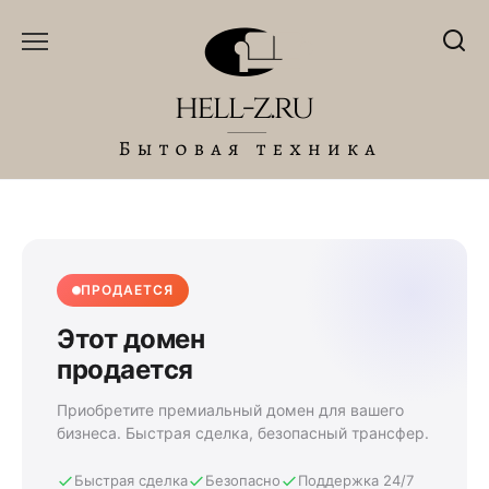
Перейти
к
содержанию
ПРОДАЕТСЯ
Этот домен
продается
Приобретите премиальный домен для вашего
бизнеса. Быстрая сделка, безопасный трансфер.
Быстрая сделка
Безопасно
Поддержка 24/7