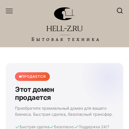
Перейти
к
содержанию
ПРОДАЕТСЯ
Этот домен
продается
Приобретите премиальный домен для вашего
бизнеса. Быстрая сделка, безопасный трансфер.
Быстрая сделка
Безопасно
Поддержка 24/7