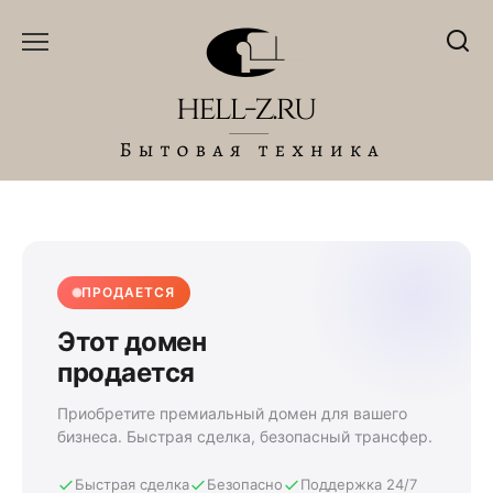
Перейти
к
содержанию
ПРОДАЕТСЯ
Этот домен
продается
Приобретите премиальный домен для вашего
бизнеса. Быстрая сделка, безопасный трансфер.
Быстрая сделка
Безопасно
Поддержка 24/7