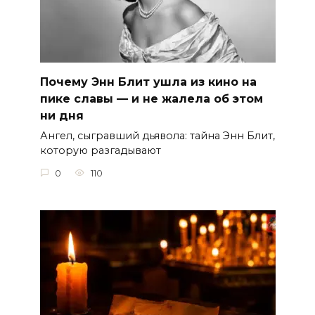
Почему Энн Блит ушла из кино на
пике славы — и не жалела об этом
ни дня
Ангел, сыгравший дьявола: тайна Энн Блит,
которую разгадывают
0
110