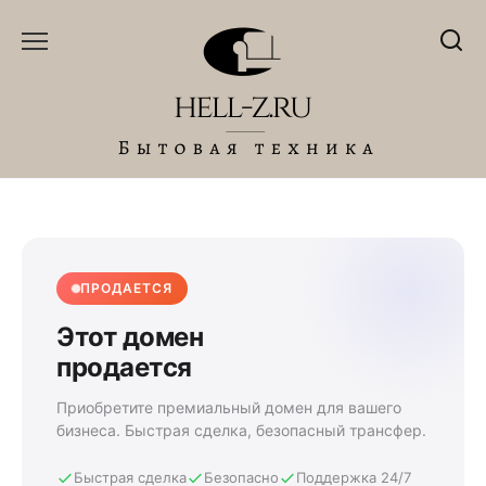
Перейти
к
содержанию
ПРОДАЕТСЯ
Этот домен
продается
Приобретите премиальный домен для вашего
бизнеса. Быстрая сделка, безопасный трансфер.
Быстрая сделка
Безопасно
Поддержка 24/7