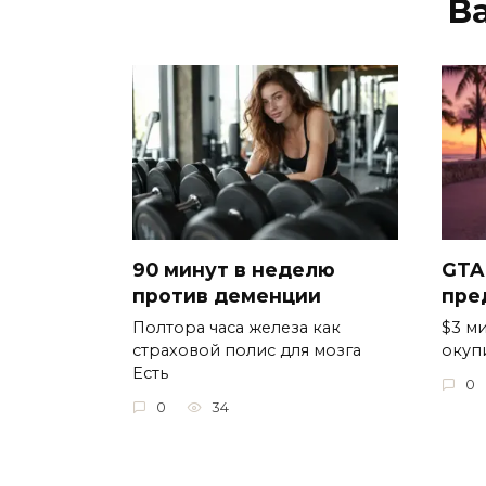
В
90 минут в неделю
GTA
против деменции
пре
Полтора часа железа как
$3 ми
страховой полис для мозга
окуп
Есть
0
0
34