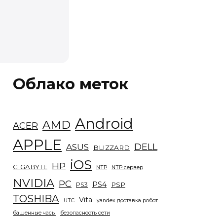
Облако меток
Android
AMD
ACER
APPLE
DELL
ASUS
BLIZZARD
iOS
HP
GIGABYTE
NTP
NTP сервер
NVIDIA
PC
PS4
PSP
PS3
TOSHIBA
Vita
UTC
yandex доставка робот
башенные часы
безопасность сети