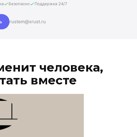
ка
Безопасно
Поддержка 24/7
ь
rustem@xrust.ru
менит человека,
тать вместе