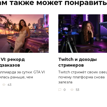
ам также может понравить
 VI: рекорд
Twitch и доходы
дзаказов
стримеров
ллиарда за сутки: GTA VI
Twitch стрижёт своих овец
илась раньше, чем
почему платформа снова
залезла
43
0
53