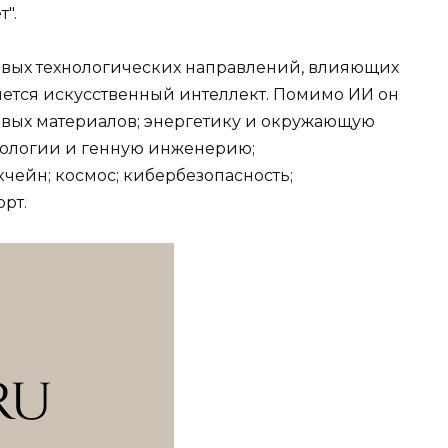
т".
евых технологических направлений, влияющих
яется искусственный интеллект. Помимо ИИ он
овых материалов; энергетику и окружающую
хнологии и генную инженерию;
кчейн; космос; кибербезопасность;
рт.