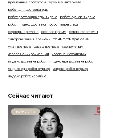
временные протоколы
время в интернете
робот для доставки еды
робот доставщик еды яндекс
робот курьер яндекс
робот яндекс доставка
робот яндекс еда
серверы времени
сетевое время
сетевые системы
точность времени
синхронизация времени
уличные часы
фасадные часы
хронометрия
часовая синхронизация
часовые механизмы
яндекс доставка робот
яндекс еда доставка робот
яндекс еда робот курьер
яндекс робот курьер
яндекс робот на улице
Сейчас читают
НОВОСТИ