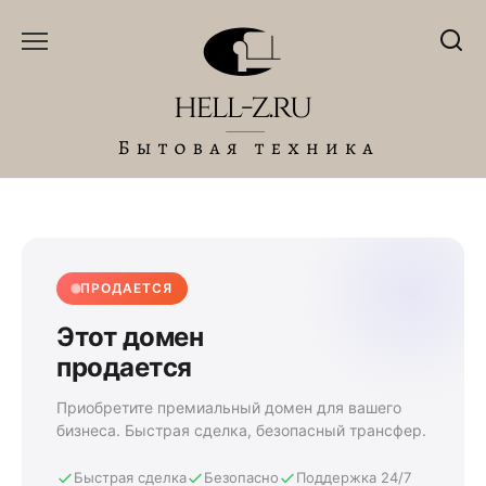
Перейти
к
содержанию
ПРОДАЕТСЯ
Этот домен
продается
Приобретите премиальный домен для вашего
бизнеса. Быстрая сделка, безопасный трансфер.
Быстрая сделка
Безопасно
Поддержка 24/7