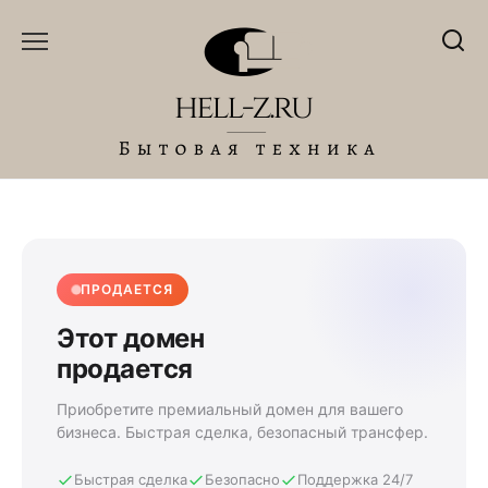
Перейти
к
содержанию
ПРОДАЕТСЯ
Этот домен
продается
Приобретите премиальный домен для вашего
бизнеса. Быстрая сделка, безопасный трансфер.
Быстрая сделка
Безопасно
Поддержка 24/7