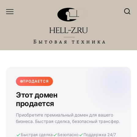
Перейти
к
содержанию
ПРОДАЕТСЯ
Этот домен
продается
Приобретите премиальный домен для вашего
бизнеса. Быстрая сделка, безопасный трансфер.
Быстрая сделка
Безопасно
Поддержка 24/7