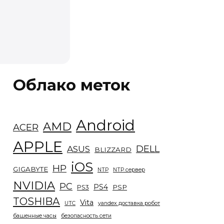
Облако меток
Android
AMD
ACER
APPLE
DELL
ASUS
BLIZZARD
iOS
HP
GIGABYTE
NTP
NTP сервер
NVIDIA
PC
PS4
PSP
PS3
TOSHIBA
Vita
UTC
yandex доставка робот
башенные часы
безопасность сети