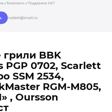
ка
Безопасно
Поддержка 24/7
ь
rustem@xrust.ru
 грили BBK
s PGP 0702, Scarlett
bo SSM 2534,
kMaster RGM-M805,
 1» , Oursson
ст