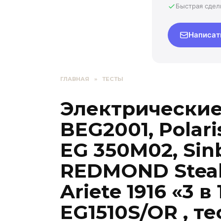
Быстрая сдел
Написат
ГЛАВНАЯ
»
ТЕСТЫ
Электрические
BEG2001, Polari
EG 350M02, Sin
REDMOND Stea
Ariete 1916 «3 в
EG1510S/OR , те