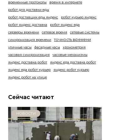
временные протоколы
время в интернете
робот для доставки еды
робот доставщик еды яндекс
робот курьер яндекс
робот яндекс доставка
робот яндекс еда
серверы времени
сетевое время
сетевые системы
точность времени
синхронизация времени
уличные часы
фасадные часы
хронометрия
часовая синхронизация
часовые механизмы
яндекс доставка робот
яндекс еда доставка робот
яндекс еда робот курьер
яндекс робот курьер
яндекс робот на улице
Сейчас читают
НОВОСТИ