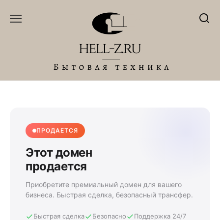
Перейти
к
содержанию
ПРОДАЕТСЯ
Этот домен
продается
Приобретите премиальный домен для вашего
бизнеса. Быстрая сделка, безопасный трансфер.
Быстрая сделка
Безопасно
Поддержка 24/7