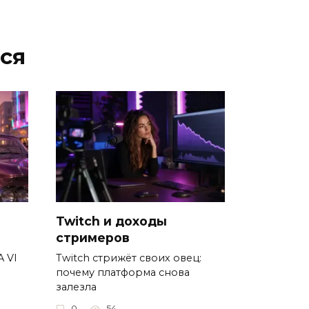
ся
Twitch и доходы
стримеров
A VI
Twitch стрижёт своих овец:
почему платформа снова
залезла
0
54