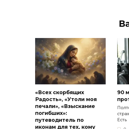
В
«Всех скорбящих
90 
Радость», «Утоли моя
про
печали», «Взыскание
Полт
погибших»:
стра
путеводитель по
Есть
иконам для тех, кому
0