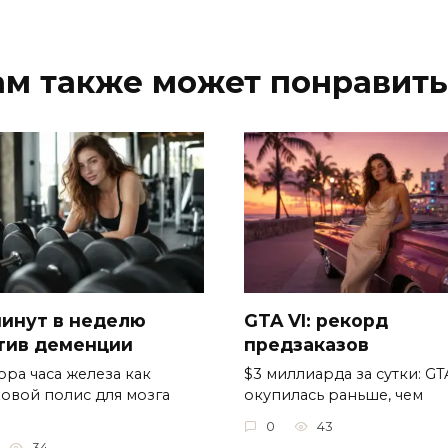
ам также может понравить
минут в неделю
GTA VI: рекорд
тив деменции
предзаказов
ора часа железа как
$3 миллиарда за сутки: GT
ховой полис для мозга
окупилась раньше, чем
0
43
34