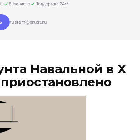
ка
Безопасно
Поддержка 24/7
ь
rustem@xrust.ru
унта Навальной в X
 приостановлено