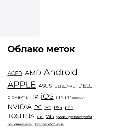
Облако меток
Android
AMD
ACER
APPLE
DELL
ASUS
BLIZZARD
iOS
HP
GIGABYTE
NTP
NTP сервер
NVIDIA
PC
PS4
PSP
PS3
TOSHIBA
Vita
UTC
yandex доставка робот
башенные часы
безопасность сети