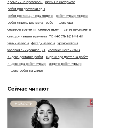
временные протоколы
время в интернете
робот для доставки еды
робот доставщик еды яндекс
робот курьер яндекс
робот яндекс доставка
робот яндекс еда
серверы времени
сетевое время
сетевые системы
точность времени
синхронизация времени
уличные часы
фасадные часы
хронометрия
часовая синхронизация
часовые механизмы
яндекс доставка робот
яндекс еда доставка робот
яндекс еда робот курьер
яндекс робот курьер
яндекс робот на улице
Сейчас читают
НОВОСТИ