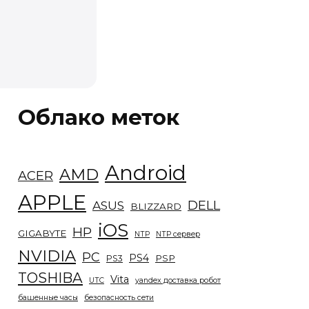
Облако меток
Android
AMD
ACER
APPLE
DELL
ASUS
BLIZZARD
iOS
HP
GIGABYTE
NTP
NTP сервер
NVIDIA
PC
PS4
PSP
PS3
TOSHIBA
Vita
UTC
yandex доставка робот
башенные часы
безопасность сети