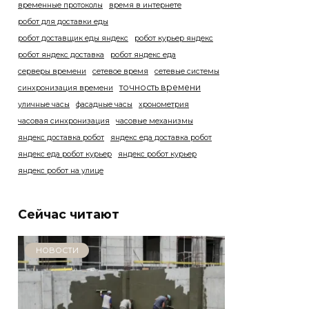
временные протоколы
время в интернете
робот для доставки еды
робот доставщик еды яндекс
робот курьер яндекс
робот яндекс доставка
робот яндекс еда
серверы времени
сетевое время
сетевые системы
точность времени
синхронизация времени
уличные часы
фасадные часы
хронометрия
часовая синхронизация
часовые механизмы
яндекс доставка робот
яндекс еда доставка робот
яндекс еда робот курьер
яндекс робот курьер
яндекс робот на улице
Сейчас читают
НОВОСТИ