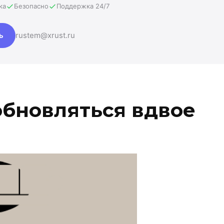
ка
Безопасно
Поддержка 24/7
ь
rustem@xrust.ru
обновляться вдвое