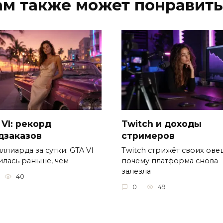
ам также может понравить
 VI: рекорд
Twitch и доходы
дзаказов
стримеров
ллиарда за сутки: GTA VI
Twitch стрижёт своих овец
илась раньше, чем
почему платформа снова
залезла
40
0
49