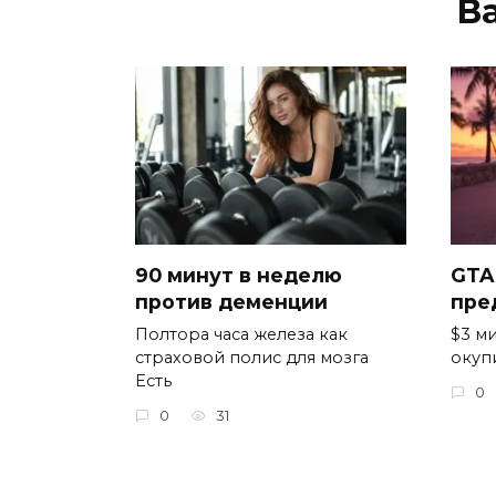
В
90 минут в неделю
GTA
против деменции
пре
Полтора часа железа как
$3 ми
страховой полис для мозга
окуп
Есть
0
0
31