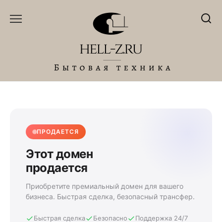
Перейти
к
содержанию
ПРОДАЕТСЯ
Этот домен
продается
Приобретите премиальный домен для вашего
бизнеса. Быстрая сделка, безопасный трансфер.
Быстрая сделка
Безопасно
Поддержка 24/7