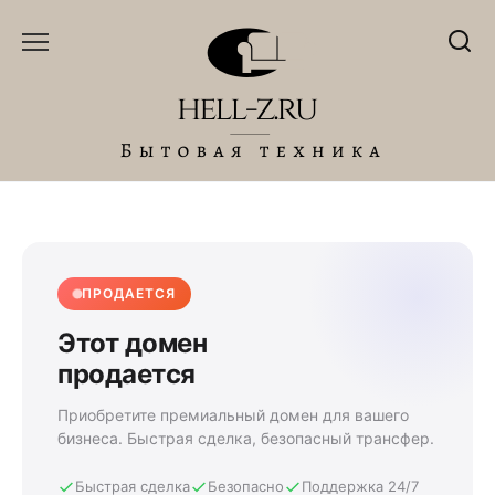
Перейти
к
содержанию
ПРОДАЕТСЯ
Этот домен
продается
Приобретите премиальный домен для вашего
бизнеса. Быстрая сделка, безопасный трансфер.
Быстрая сделка
Безопасно
Поддержка 24/7