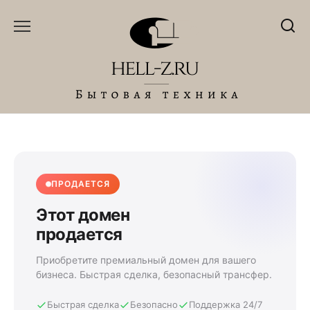
Перейти
к
содержанию
ПРОДАЕТСЯ
Этот домен
продается
Приобретите премиальный домен для вашего
бизнеса. Быстрая сделка, безопасный трансфер.
Быстрая сделка
Безопасно
Поддержка 24/7