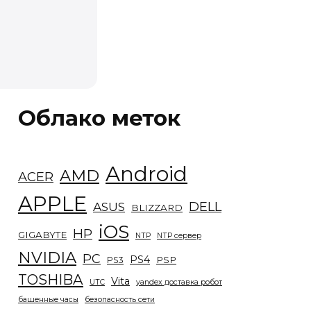
Облако меток
Android
AMD
ACER
APPLE
DELL
ASUS
BLIZZARD
iOS
HP
GIGABYTE
NTP
NTP сервер
NVIDIA
PC
PS4
PSP
PS3
TOSHIBA
Vita
UTC
yandex доставка робот
башенные часы
безопасность сети