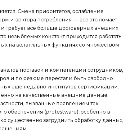
яется. Смена приоритетов, ослабление
рм и вектора потребления — все это ломает
и требует все больше достоверных внешних
сто незыблемых констант приходится работать
ных на волатильных функциях со множеством
каналов поставок и компетенции сотрудников,
ров и по резюме перестали быть свободно
ных еще недавно институтов сертификации.
именно на качественные внешние данные.
астности, вызванные появлением так
о обеспечения (protestware), особенно в
ько существенно затруднить обработку данных,
 решениям.