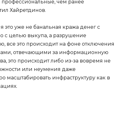
е профессиональные, чем ранее
тил Хайретдинов.
я это уже не банальная кража денег с
о с целью выкупа, а разрушение
, все это происходит на фоне отключения
рами, отвечающими за информационную
а, это происходит либо из-за вовремя не
можности или неумения даже
о масштабировать инфраструктуру как в
рациях.