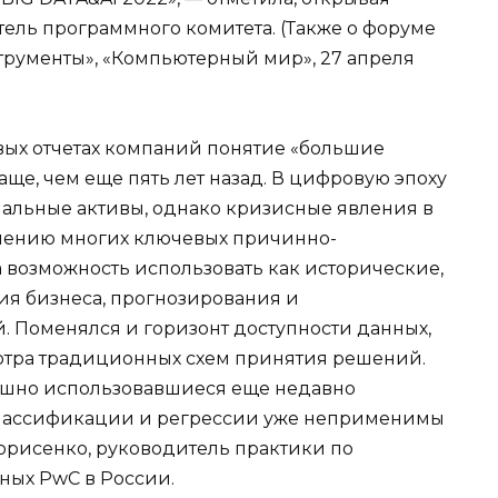
ель программного комитета. (Также о форуме
струменты», «Компьютерный мир», 27 апреля
вых отчетах компаний понятие «большие
ще, чем еще пять лет назад. В цифровую эпоху
иальные активы, однако кризисные явления в
нению многих ключевых причинно-
а возможность использовать как исторические,
ия бизнеса, прогнозирования и
. Поменялся и горизонт доступности данных,
отра традиционных схем принятия решений.
ешно использовавшиеся еще недавно
лассификации и регрессии уже неприменимы
Борисенко, руководитель практики по
нных PwC в России.