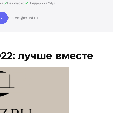
ка
Безопасно
Поддержка 24/7
ь
rustem@xrust.ru
22: лучше вместе