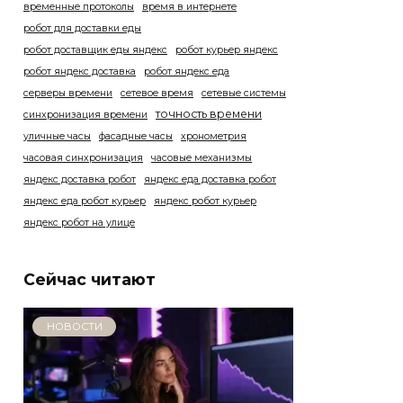
временные протоколы
время в интернете
робот для доставки еды
робот доставщик еды яндекс
робот курьер яндекс
робот яндекс доставка
робот яндекс еда
серверы времени
сетевое время
сетевые системы
точность времени
синхронизация времени
уличные часы
фасадные часы
хронометрия
часовая синхронизация
часовые механизмы
яндекс доставка робот
яндекс еда доставка робот
яндекс еда робот курьер
яндекс робот курьер
яндекс робот на улице
Сейчас читают
НОВОСТИ