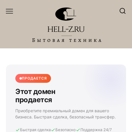
Перейти
к
содержанию
ПРОДАЕТСЯ
Этот домен
продается
Приобретите премиальный домен для вашего
бизнеса. Быстрая сделка, безопасный трансфер.
Быстрая сделка
Безопасно
Поддержка 24/7