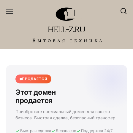
Перейти
к
содержанию
ПРОДАЕТСЯ
Этот домен
продается
Приобретите премиальный домен для вашего
бизнеса. Быстрая сделка, безопасный трансфер.
Быстрая сделка
Безопасно
Поддержка 24/7