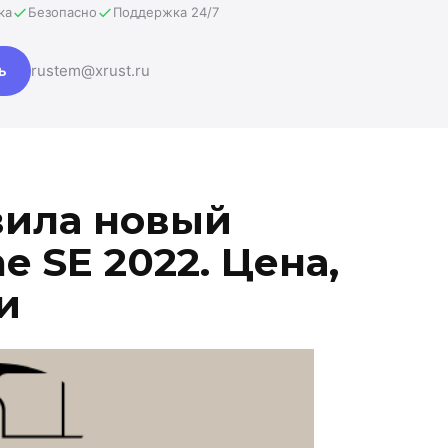
ка
Безопасно
Поддержка 24/7
ь
rustem@xrust.ru
вила новый
 SE 2022. Цена,
и