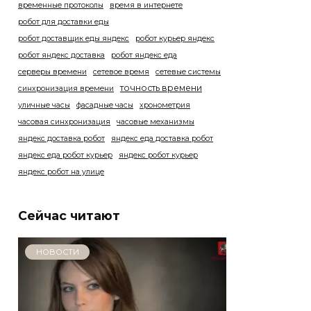
временные протоколы
время в интернете
робот для доставки еды
робот доставщик еды яндекс
робот курьер яндекс
робот яндекс доставка
робот яндекс еда
серверы времени
сетевое время
сетевые системы
точность времени
синхронизация времени
уличные часы
фасадные часы
хронометрия
часовая синхронизация
часовые механизмы
яндекс доставка робот
яндекс еда доставка робот
яндекс еда робот курьер
яндекс робот курьер
яндекс робот на улице
Сейчас читают
НОВОСТИ