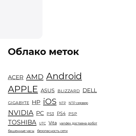
Облако меток
Android
AMD
ACER
APPLE
DELL
ASUS
BLIZZARD
iOS
HP
GIGABYTE
NTP
NTP сервер
NVIDIA
PC
PS4
PSP
PS3
TOSHIBA
Vita
UTC
yandex доставка робот
башенные часы
безопасность сети