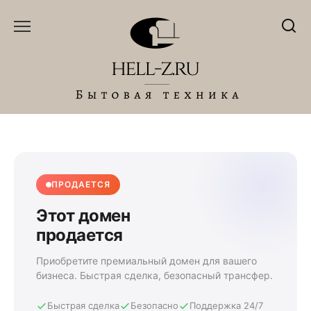
Перейти
к
содержанию
ПРОДАЕТСЯ
Этот домен
продается
Приобретите премиальный домен для вашего
бизнеса. Быстрая сделка, безопасный трансфер.
Быстрая сделка
Безопасно
Поддержка 24/7