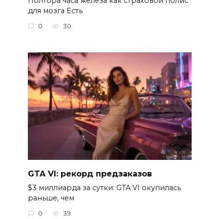
Полтора часа железа как страховой полис
для мозга Есть
0
30
GTA VI: рекорд предзаказов
$3 миллиарда за сутки: GTA VI окупилась
раньше, чем
0
39