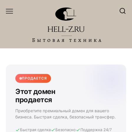
Перейти
к
содержанию
ПРОДАЕТСЯ
Этот домен
продается
Приобретите премиальный домен для вашего
бизнеса. Быстрая сделка, безопасный трансфер.
Быстрая сделка
Безопасно
Поддержка 24/7