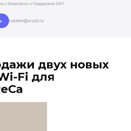
ка
Безопасно
Поддержка 24/7
ь
rustem@xrust.ru
одажи двух новых
Wi-Fi для
ReCa