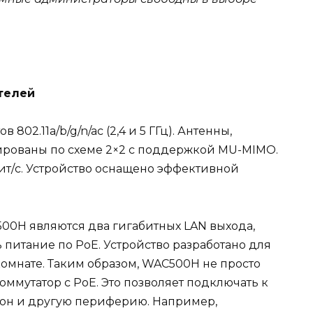
телей
02.11a/b/g/n/ac (2,4 и 5 ГГц). Антенны,
ированы по схеме 2×2 с поддержкой MU-MIMO.
ит/с. Устройство оснащено эффективной
00H являются два гигабитных LAN выхода,
 питание по PoE. Устройство разработано для
омнате. Таким образом, WAC500H не просто
коммутатор с PoE. Это позволяет подключать к
фон и другую периферию. Например,