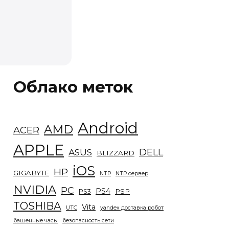
Облако меток
Android
AMD
ACER
APPLE
DELL
ASUS
BLIZZARD
iOS
HP
GIGABYTE
NTP
NTP сервер
NVIDIA
PC
PS4
PSP
PS3
TOSHIBA
Vita
UTC
yandex доставка робот
башенные часы
безопасность сети