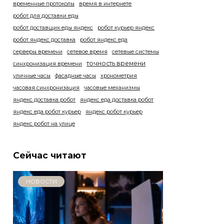
временные протоколы
время в интернете
робот для доставки еды
робот доставщик еды яндекс
робот курьер яндекс
робот яндекс доставка
робот яндекс еда
серверы времени
сетевое время
сетевые системы
точность времени
синхронизация времени
уличные часы
фасадные часы
хронометрия
часовая синхронизация
часовые механизмы
яндекс доставка робот
яндекс еда доставка робот
яндекс еда робот курьер
яндекс робот курьер
яндекс робот на улице
Сейчас читают
НОВОСТИ