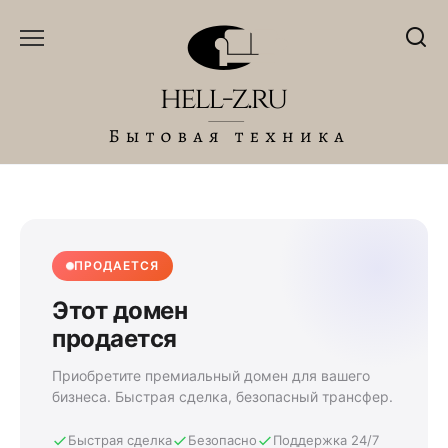
Перейти
к
содержанию
ПРОДАЕТСЯ
Этот домен
продается
Приобретите премиальный домен для вашего
бизнеса. Быстрая сделка, безопасный трансфер.
Быстрая сделка
Безопасно
Поддержка 24/7