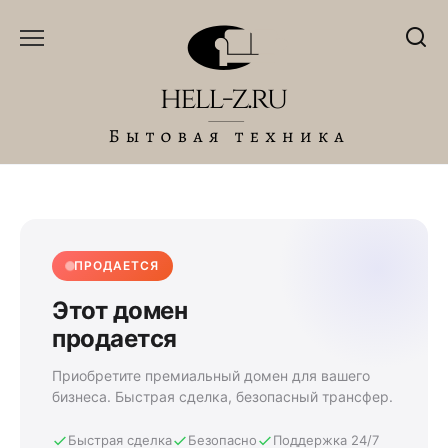
Перейти
к
содержанию
ПРОДАЕТСЯ
Этот домен
продается
Приобретите премиальный домен для вашего
бизнеса. Быстрая сделка, безопасный трансфер.
Быстрая сделка
Безопасно
Поддержка 24/7