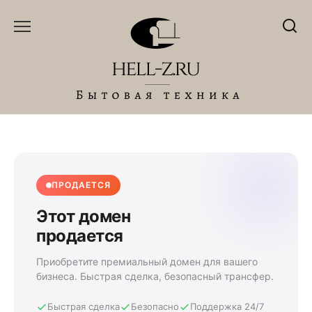
Перейти
к
содержанию
ПРОДАЕТСЯ
Этот домен
продается
Приобретите премиальный домен для вашего
бизнеса. Быстрая сделка, безопасный трансфер.
Быстрая сделка
Безопасно
Поддержка 24/7