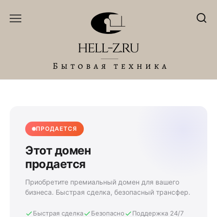
Перейти
к
содержанию
ПРОДАЕТСЯ
Этот домен
продается
Приобретите премиальный домен для вашего
бизнеса. Быстрая сделка, безопасный трансфер.
Быстрая сделка
Безопасно
Поддержка 24/7