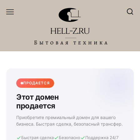
Перейти
к
содержанию
ПРОДАЕТСЯ
Этот домен
продается
Приобретите премиальный домен для вашего
бизнеса. Быстрая сделка, безопасный трансфер.
Быстрая сделка
Безопасно
Поддержка 24/7