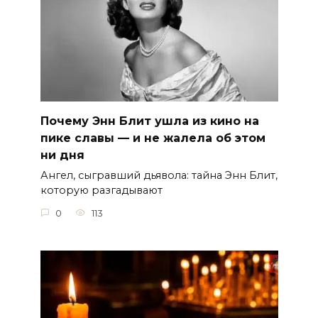
Почему Энн Блит ушла из кино на
пике славы — и не жалела об этом
ни дня
Ангел, сыгравший дьявола: тайна Энн Блит,
которую разгадывают
0
113