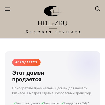
Перейти
к
содержанию
ПРОДАЕТСЯ
Этот домен
продается
Приобретите премиальный домен для вашего
бизнеса. Быстрая сделка, безопасный трансфер.
Быстрая сделка
Безопасно
Поддержка 24/7