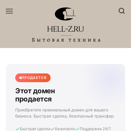
Перейти
к
содержанию
ПРОДАЕТСЯ
Этот домен
продается
Приобретите премиальный домен для вашего
бизнеса. Быстрая сделка, безопасный трансфер.
Быстрая сделка
Безопасно
Поддержка 24/7