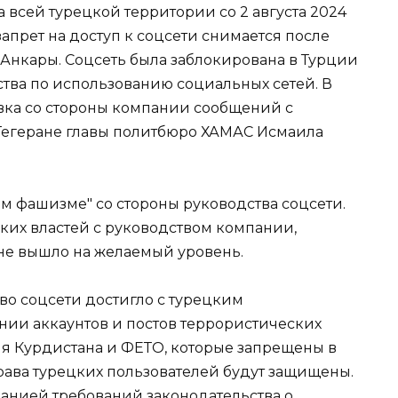
а всей турецкой территории со 2 августа 2024
запрет на доступ к соцсети снимается после
Анкары. Соцсеть была заблокирована в Турции
ства по использованию социальных сетей. В
овка со стороны компании сообщений с
Тегеране главы политбюро ХАМАС Исмаила
м фашизме" со стороны руководства соцсети.
цких властей с руководством компании,
 не вышло на желаемый уровень.
во соцсети достигло с турецким
нии аккаунтов и постов террористических
ия Курдистана и ФЕТО, которые запрещены в
рава турецких пользователей будут защищены.
анией требований законодательства о