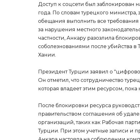
Доступ к соцсети был заблокирован н
года. По словам турецкого министра, 
обещания выполнить все требования 
за нарушения местного законодатель
частности, Анкару разозлила блокир
соболезнованиями после убийства в 
Хании.
Президент Турции заявил о "цифрово
Он отметил, что сотрудничество туре
которая владеет этим ресурсом, пока
После блокировки ресурса руководст
правительством соглашения об удале
организаций, таких как Рабочая парт
Турции. При этом учетные записи и п
Анкара настояла на соблюдении комп