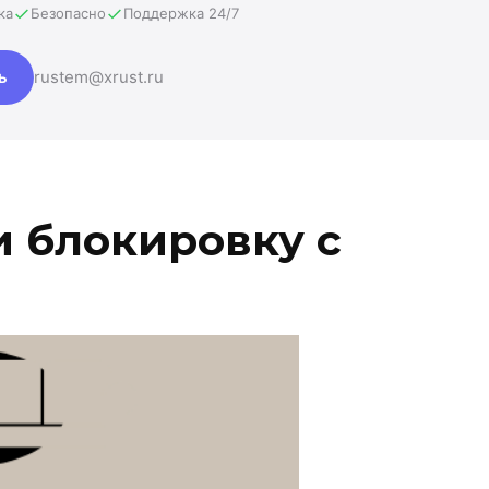
ка
Безопасно
Поддержка 24/7
ь
rustem@xrust.ru
и блокировку с