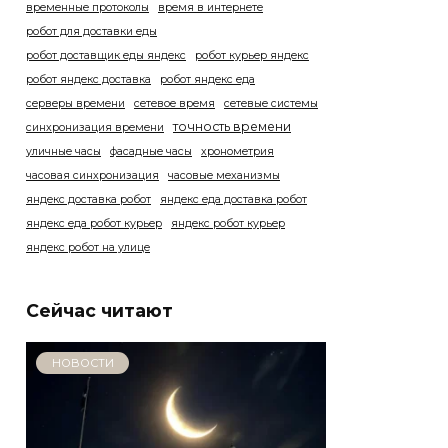
временные протоколы
время в интернете
робот для доставки еды
робот доставщик еды яндекс
робот курьер яндекс
робот яндекс доставка
робот яндекс еда
серверы времени
сетевое время
сетевые системы
точность времени
синхронизация времени
уличные часы
фасадные часы
хронометрия
часовая синхронизация
часовые механизмы
яндекс доставка робот
яндекс еда доставка робот
яндекс еда робот курьер
яндекс робот курьер
яндекс робот на улице
Сейчас читают
НОВОСТИ