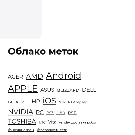
Облако меток
Android
AMD
ACER
APPLE
DELL
ASUS
BLIZZARD
iOS
HP
GIGABYTE
NTP
NTP сервер
NVIDIA
PC
PS4
PSP
PS3
TOSHIBA
Vita
UTC
yandex доставка робот
башенные часы
безопасность сети