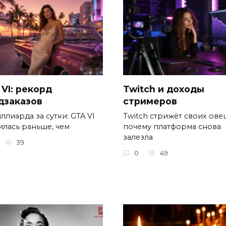
 VI: рекорд
Twitch и доходы
дзаказов
стримеров
ллиарда за сутки: GTA VI
Twitch стрижёт своих овец
илась раньше, чем
почему платформа снова
залезла
39
0
49