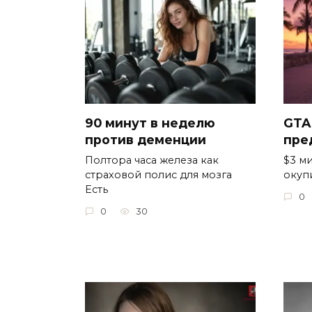
90 минут в неделю
GTA
против деменции
пре
Полтора часа железа как
$3 ми
страховой полис для мозга
окуп
Есть
0
0
30