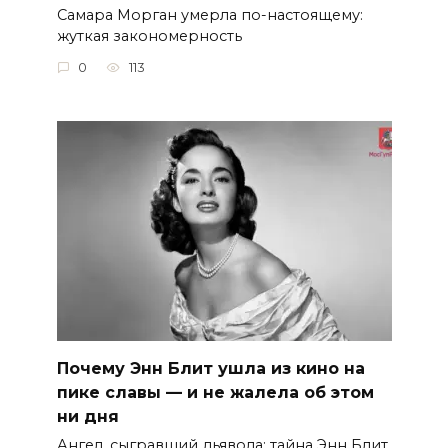
Самара Морган умерла по-настоящему:
жуткая закономерность
0
113
Почему Энн Блит ушла из кино на
пике славы — и не жалела об этом
ни дня
Ангел, сыгравший дьявола: тайна Энн Блит,