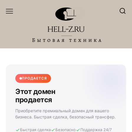
Перейти
к
содержанию
ПРОДАЕТСЯ
Этот домен
продается
Приобретите премиальный домен для вашего
бизнеса. Быстрая сделка, безопасный трансфер.
Быстрая сделка
Безопасно
Поддержка 24/7